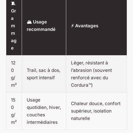
🧵
Gr
a
🏔️ Usage
m
⚡ Avantages
recommandé
m
ag
e
12
Léger, résistant à
0
Trail, sac à dos,
l’abrasion (souvent
g/
sport intensif
renforcé avec du
m²
Cordura™)
15
Usage
Chaleur douce, confort
0
quotidien, hiver,
supérieur, isolation
g/
couches
naturelle
m²
intermédiaires