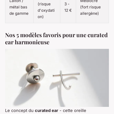
Laiton /
Médiocre
(risque
3 -
métal bas
(fort risque
d'oxydati
12 €
de gamme
allergène)
on)
Nos 5 modèles favoris pour une curated
ear harmonieuse
Le concept du
curated ear
- cette oreille