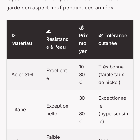
garde son aspect neuf pendant des années.
💰
🌊
✨
Prix
🌿 Tolérance
Résistanc
Matériau
mo
cutanée
e à l'eau
yen
10 -
Très bonne
Excellent
Acier 316L
30
(faible taux
e
€
de nickel)
30
Exceptionnel
Exception
-
le
Titane
nelle
80
(hypersensib
€
le)
Faible