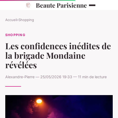
Beaute Parisienne
Accueil
›
Shopping
SHOPPING
Les confidences inédites de
la brigade Mondaine
révélées
Alexandre-Pierre — 25/05/2026 19:33 — 11 min de lecture